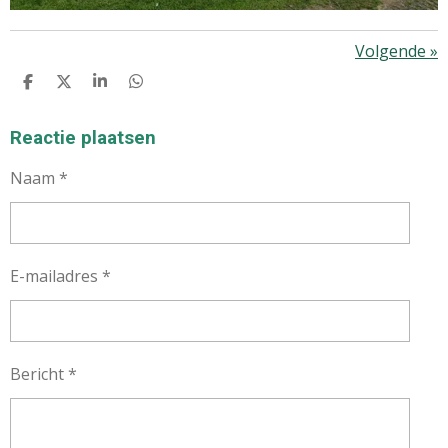
Volgende
»
D
D
S
D
E
E
H
E
L
E
A
L
E
L
R
E
Reactie plaatsen
N
E
N
Naam *
E-mailadres *
Bericht *